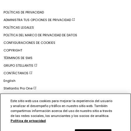
Seguro
Compra en línea
Final de la serie
Inicio
FlexCare Vehicle Protection
POLÍTICAS DE PRIVACIDAD
Obtener cotización
Historia
Accesorios Mopar
originales
®
ADMINISTRA TUS OPCIONES DE PRIVACIDAD
Incentivos y ofertas
FIAT® Life
Mercancía de la marca FIAT
®
Usados certificados
POLÍTICAS LEGALES
Mercancía
Servicios conectados
Incentivos nacionales
POLÍTICA DEL MARCO DE PRIVACIDAD DE DATOS
Carga - Hogar
CANALES SOCIALES
Obtener un folleto
CONFIGURACIONES DE COOKIES
Carga - Ir
Ofertas actuales de alquiler de FIAT®
COPYRIGHT
Facebook
Sitio oficial del propietario de FIAT
®
Ofertas actuales de APR de FIAT®
TÉRMINOS DE SMS
Instagram
Información sobre llamados a reparación
GRUPO STELLANTIS
Youtube
Movilidad y alquiler
CONTÁCTANOS
X
English
Stellantis Pro One
Información sobre llamados a reparación
Este sitio web usa cookies para mejorar la experiencia del usuario
DriveAbility
y analizar el desempeño y tráfico en nuestro sitio web. También
compartimos información acerca del uso de nuestro sitio a través
MAPA DEL SITIO
de las redes sociales, los anunciantes y los socios de analítica.
Política de privacidad
.
©2026 FCA US LLC. All Rights Reserved.
Chrysler, Dodge, Jeep, Ram, Mopar and HEMI are registered trademarks of FCA