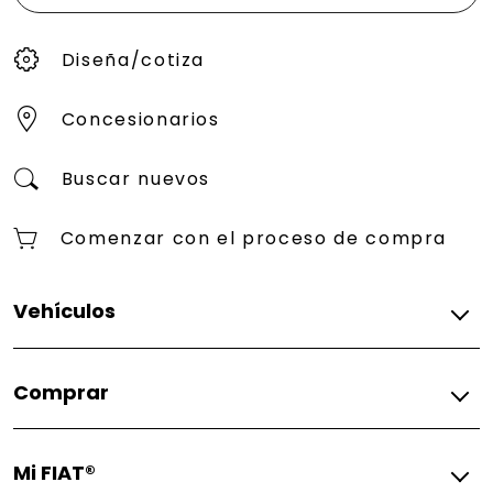
Diseña/cotiza
Concesionarios
Buscar nuevos
Comenzar con el proceso de compra
Vehículos
2025
Comprar
FIAT® 500e Giorgio Armani Collector's Edition 2025
FIAT® (500e)ᴿᴱᴰ 2025
Diseña/cotiza
FIAT® 500e Icona 2025
Mi FIAT®
Concesionario
Todos los vehículos