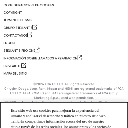
CANALES SOCIALES
Obtener un folleto
CONFIGURACIONES DE COOKIES
Carga - Ir
Ofertas actuales de alquiler de FIAT®
COPYRIGHT
®
Sitio oficial del propietario de FIAT
Facebook
Ofertas actuales de APR de FIAT®
TÉRMINOS DE SMS
Información sobre llamados a reparación
Instagram
Movilidad y alquiler
GRUPO STELLANTIS
Youtube
CONTÁCTANOS
X
ENGLISH
STELLANTIS PRO ONE
INFORMACIÓN SOBRE LLAMADOS A REPARACIÓN
DRIVEABILITY
MAPA DEL SITIO
©2026 FCA US LLC. All Rights Reserved.
Chrysler, Dodge, Jeep, Ram, Mopar and HEMI are registered trademarks of FCA
US LLC. ALFA ROMEO and FIAT are registered trademarks of FCA Group
Marketing S.p.A., used with permission.
*MSRP excludes destination, taxes, title and registration fees. Starting at price
refers to the base model, optional exterior colors and equipment not included. A
Este sitio web usa cookies para mejorar la experiencia del
more expensive model may be shown. Pricing and offers may change at any
time without notification. To get full pricing details, contact your dealer.
usuario y analizar el desempeño y tráfico en nuestro sitio web.
FCA US LLC strives to ensure that its website is accessible to individuals with
También compartimos información acerca del uso de nuestro
disabilities. Should you encounter an issue accessing any content on
sitio a través de las redes sociales, los anunciantes y los socios de