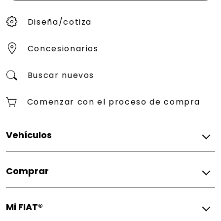
Diseña/cotiza
Concesionarios
Buscar nuevos
Comenzar con el proceso de compra
Vehículos
2025
Comprar
FIAT® 500e Giorgio Armani Collector's Edition 2025
FIAT® (500e)ᴿᴱᴰ 2025
Diseña/cotiza
FIAT® 500e Icona 2025
Mi FIAT®
Concesionario
Todos los vehículos
Concesionarios FIAT