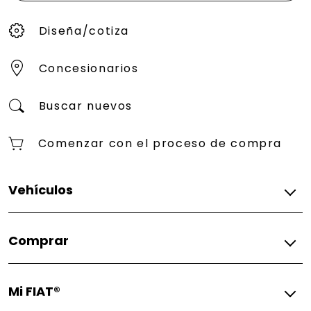
Diseña/cotiza
Concesionarios
Buscar nuevos
Comenzar con el proceso de compra
Vehículos
2025
Comprar
FIAT® 500e Giorgio Armani Collector's Edition 2025
FIAT® (500e)ᴿᴱᴰ 2025
Diseña/cotiza
FIAT® 500e Icona 2025
Mi FIAT®
Concesionario
Todos los vehículos
Concesionarios FIAT